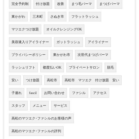
完全予約制
付け放題
改善
まつ毛パーマ
まつげパーマ
東かがわ
三木町
さぬき市
フラットラッシュ
マツエクつけ放題
オイルクレンジングOK
美容液入りアイライナー
ガットラッシュ
アイライナー
プライバシーポリシー
東かがわ市
次世代まつげパーマ
ラッシュリフト
都度払いOK
プライベートサロン
脱毛
安い
つけ放題
高松市
高松市 マツエク 付け放題 安い
子連れ
fascil
お問い合わせ
ファシル
アクセス
スタッフ
メニュー
サービス
高松のマツエク･ファシルのお客様の声
高松のマツエク･ファシルの評判