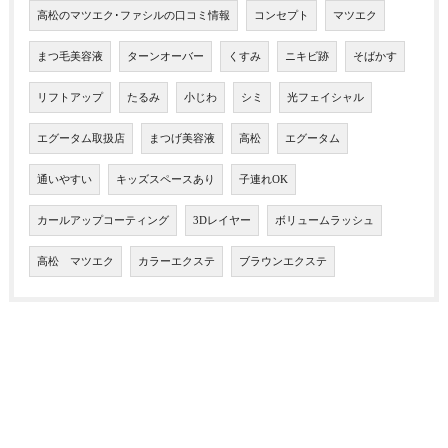
高松のマツエク･ファシルの口コミ情報
コンセプト
マツエク
まつ毛美容液
ターンオーバー
くすみ
ニキビ跡
そばかす
リフトアップ
たるみ
小じわ
シミ
光フェイシャル
エグータム取扱店
まつげ美容液
高松
エグータム
通いやすい
キッズスペースあり
子連れOK
カールアップコーティング
3Dレイヤー
ボリュームラッシュ
高松 マツエク
カラーエクステ
ブラウンエクステ