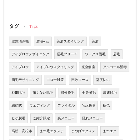
タグ
Tags
空気清浄機
眉毛wax
美眉スタイリング
美眉
アイブロウデザイニング
眉毛ブリーチ
ワックス脱毛
眉毛
アイブロウ
アイブロウスタイリング
完全個室
アルコール消毒
眉毛デザイニング
コロナ対策
回数コース
都度払い
SHR脱毛
痛くない脱毛
部分脱毛
全身脱毛
高速脱毛
結婚式
ウェディング
ブライダル
Wax脱毛
秋色
ヒゲ脱毛
ご紹介限定
裏メニュー
隠れメニュー
高松 高松市
まつ毛エクステ
まつげエクステ
まつエク