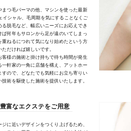
やまつ毛パーマの他、マシンを使った最新
たフェイシャル、毛周期を気にすることなくご
める脱毛など、幅広いニーズにお応えでき
けば何年もサロンから足が遠のいてしまっ
を重ねるにつれて気になり始めたという方
いただければ嬉しいです。
お客様の施術と掛け持ちで待ち時間が発生
る一軒家の一角に店舗を構え、アットホー
ますので、どなたでも気軽にお立ち寄りい
い技術を駆使した施術を提供いたします。
る豊富なエクステをご用意
ージに近いデザインをつくり上げるため、