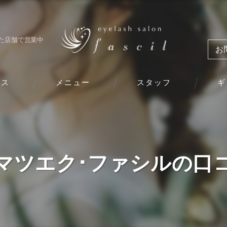
た店舗で営業中
お
ビス
メニュー
スタッフ
ギ
マツエク･ファシルの口