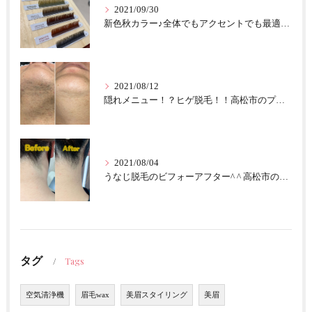
2021/09/30
新色秋カラー♪全体でもアクセントでも最適！！高松市のプライベートサロンfascil☆
2021/08/12
隠れメニュー！？ヒゲ脱毛！！高松市のプライベートサロンfascil☆
2021/08/04
うなじ脱毛のビフォーアフター^ ^ 高松市のプライベートサロンfascil☆
タグ
Tags
空気清浄機
眉毛wax
美眉スタイリング
美眉