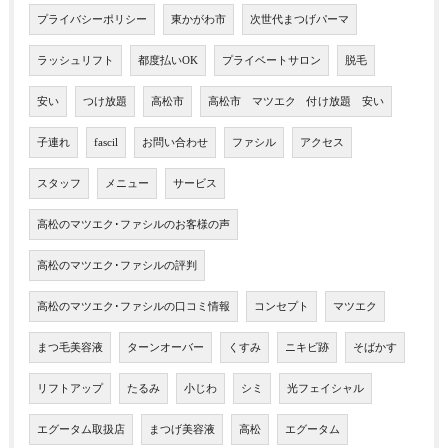
プライバシーポリシー
東かがわ市
次世代まつげパーマ
ラッシュリフト
都度払いOK
プライベートサロン
脱毛
安い
つけ放題
高松市
高松市 マツエク 付け放題 安い
子連れ
fascil
お問い合わせ
ファシル
アクセス
スタッフ
メニュー
サービス
高松のマツエク･ファシルのお客様の声
高松のマツエク･ファシルの評判
高松のマツエク･ファシルの口コミ情報
コンセプト
マツエク
まつ毛美容液
ターンオーバー
くすみ
ニキビ跡
そばかす
リフトアップ
たるみ
小じわ
シミ
光フェイシャル
エグータム取扱店
まつげ美容液
高松
エグータム