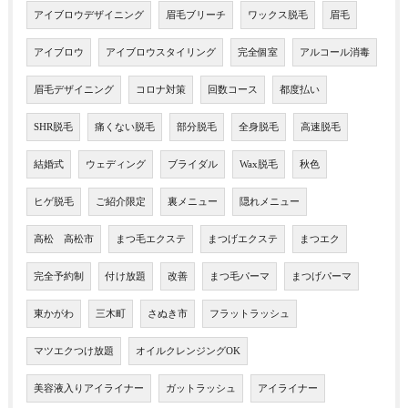
アイブロウデザイニング
眉毛ブリーチ
ワックス脱毛
眉毛
アイブロウ
アイブロウスタイリング
完全個室
アルコール消毒
眉毛デザイニング
コロナ対策
回数コース
都度払い
SHR脱毛
痛くない脱毛
部分脱毛
全身脱毛
高速脱毛
結婚式
ウェディング
ブライダル
Wax脱毛
秋色
ヒゲ脱毛
ご紹介限定
裏メニュー
隠れメニュー
高松 高松市
まつ毛エクステ
まつげエクステ
まつエク
完全予約制
付け放題
改善
まつ毛パーマ
まつげパーマ
東かがわ
三木町
さぬき市
フラットラッシュ
マツエクつけ放題
オイルクレンジングOK
美容液入りアイライナー
ガットラッシュ
アイライナー