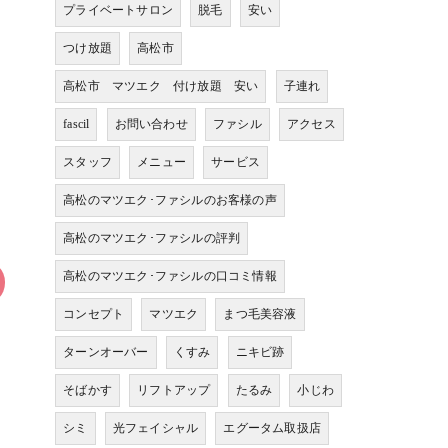
プライベートサロン
脱毛
安い
つけ放題
高松市
高松市 マツエク 付け放題 安い
子連れ
fascil
お問い合わせ
ファシル
アクセス
スタッフ
メニュー
サービス
高松のマツエク･ファシルのお客様の声
高松のマツエク･ファシルの評判
高松のマツエク･ファシルの口コミ情報
コンセプト
マツエク
まつ毛美容液
ターンオーバー
くすみ
ニキビ跡
そばかす
リフトアップ
たるみ
小じわ
シミ
光フェイシャル
エグータム取扱店