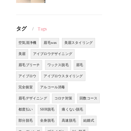
タグ
Tags
空気清浄機
眉毛wax
美眉スタイリング
美眉
アイブロウデザイニング
眉毛ブリーチ
ワックス脱毛
眉毛
アイブロウ
アイブロウスタイリング
完全個室
アルコール消毒
眉毛デザイニング
コロナ対策
回数コース
都度払い
SHR脱毛
痛くない脱毛
部分脱毛
全身脱毛
高速脱毛
結婚式