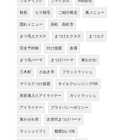
ウェディング
ブライダル
Wax脱毛
秋色
ヒゲ脱毛
ご紹介限定
裏メニュー
隠れメニュー
高松 高松市
まつ毛エクステ
まつげエクステ
まつエク
完全予約制
付け放題
改善
まつ毛パーマ
まつげパーマ
東かがわ
三木町
さぬき市
フラットラッシュ
マツエクつけ放題
オイルクレンジングOK
美容液入りアイライナー
ガットラッシュ
アイライナー
プライバシーポリシー
東かがわ市
次世代まつげパーマ
ラッシュリフト
都度払いOK