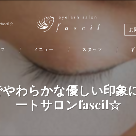
cil☆
お
ビス
メニュー
スタッフ
ギ
でやわらかな優しい印象に
ートサロンfascil☆