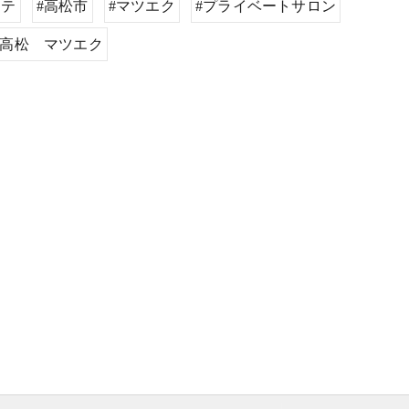
ステ
#高松市
#マツエク
#プライベートサロン
#高松 マツエク